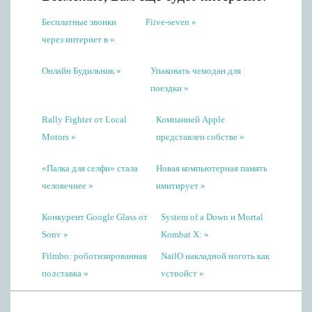
Бесплатные звонки
Fiive-seven
через интернет в
Онлайн Будильник
Упаковать чемодан для
поездки
Rally Fighter от Local
Компанией Apple
Motors
представлен собстве
«Палка для селфи» стала
Новая компьютерная память
человечнее
имитирует
Конкурент Google Glass от
System of a Down и Mortal
Sony
Kombat X:
Filmbo: роботизированная
NailO накладной ноготь как
подставка
устройст