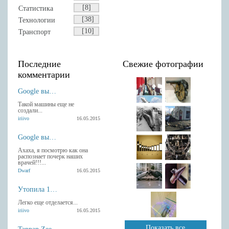
[8]
Статистика
[38]
Технологии
[10]
Транспорт
Последние
Свежие фотографии
комментарии
Google выпустила Android-клавиатуру с рукописным вводом.
Такой машины еще не
создали...
iriivo
16.05.2015
Google выпустила Android-клавиатуру с рукописным вводом.
Ахаха, я посмотрю как она
распознает почерк наших
врачей!!!...
Dwarf
16.05.2015
Утопила 13 гаджетов Apple
Легко еще отделается...
iriivo
16.05.2015
Показать все