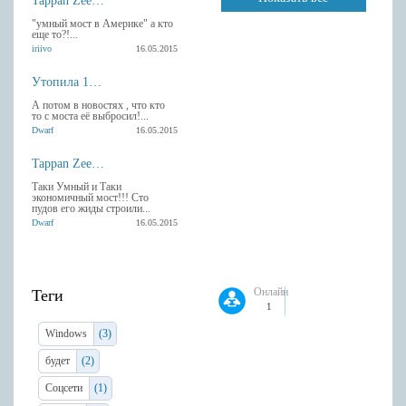
Tappan Zee умный мост в Америке
"умный мост в Америке" а кто
еще то?!...
iriivo
16.05.2015
Утопила 13 гаджетов Apple
А потом в новостях , что кто
то с моста её выбросил!...
Dwarf
16.05.2015
Tappan Zee умный мост в Америке
Таки Умный и Таки
экономичный мост!!! Сто
пудов его жиды строили...
Dwarf
16.05.2015
Онлайн
Теги
1
Windows
(3)
будет
(2)
Соцсети
(1)