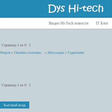
Видео Hi-Tech новости
IT Блог
Гаджеты
Аксессуа
Для Дома
Интересн
Развлечения
Интерне
Страница
1
из
0
1
Тесты
Киберата
Форум
»
Ошибки,поломки...
»
Неполадки с Гаджетами
Технологии
Оружие
Транспорт
Роботехн
Роботехника
Сайты
Прочее
Статистик
Технолог
Страница
1
из
0
1
Транспор