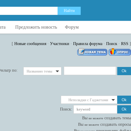
ата
Предложить новость
Форум
[
Новые сообщения
·
Участники
·
Правила форума
·
Поиск
·
RSS
]
ильтр по:
Названию темы
Неполадки с Гаджетами
Поиск:
Вы
создавать темы
не можете
Вы
создавать опросы
не можете
Вы
прикреплять файлы