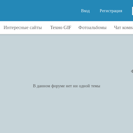
Вход
Регистрация
Интересные сайты
Техно GIF
Фотоальбомы
Чат комн
ры
Видео
Техника
о
Интересно
Физика
тСМИ
Интернет сервисы
Химия
ки
Музыка
Путешествия
Ф
ика
Полезное
Развлечения
В данном форуме нет ни одной темы
а
Релаксация
ии
Самообразование
т
Часы