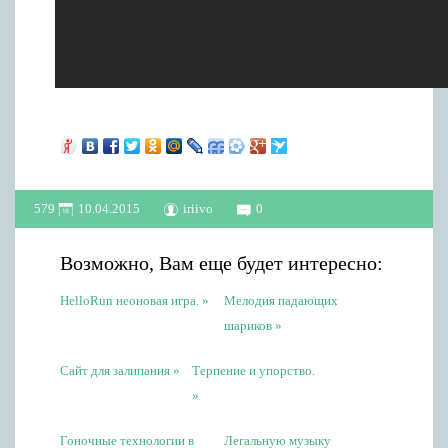
579
10.04.2015
iriivo
0
Возможно, Вам еще будет интересно:
HelloRun неоновая игра.
Мелодия падающих
шариков
Сайт для залипания
Терпение и упорство.
Гоночные технологии в
Легальную музыку