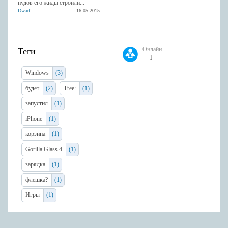
пудов его жиды строили...
Dwarf
16.05.2015
Онлайн
Теги
1
Windows
(3)
будет
(2)
Tree:
(1)
запустил
(1)
iPhone
(1)
корзина
(1)
Gorilla Glass 4
(1)
зарядка
(1)
флешка?
(1)
Игры
(1)