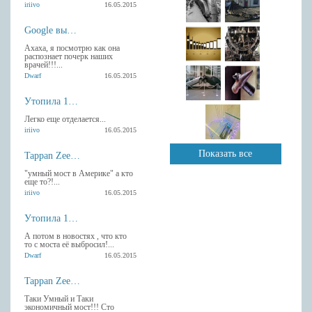
iriivo
16.05.2015
Google выпустила Android-клавиатуру с рукописным вводом.
Ахаха, я посмотрю как она
распознает почерк наших
врачей!!!...
Dwarf
16.05.2015
Утопила 13 гаджетов Apple
Легко еще отделается...
iriivo
16.05.2015
Показать все
Tappan Zee умный мост в Америке
"умный мост в Америке" а кто
еще то?!...
iriivo
16.05.2015
Утопила 13 гаджетов Apple
А потом в новостях , что кто
то с моста её выбросил!...
Dwarf
16.05.2015
Tappan Zee умный мост в Америке
Таки Умный и Таки
экономичный мост!!! Сто