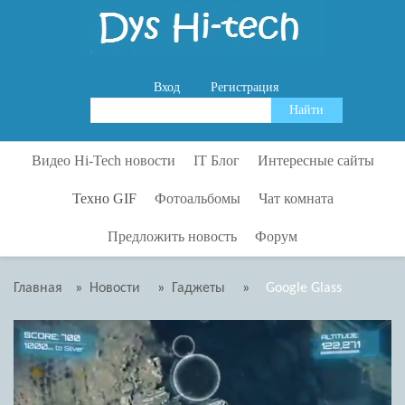
Вход
Регистрация
Видео Hi-Tech новости
IT Блог
Интересные сайты
Гаджеты
Аксессуары
Видео
Техно GIF
Фотоальбомы
Чат комната
Для Дома
Интересно
Интересно
Техника
Предложить новость
Форум
Развлечения
ИнтернетСМИ
Интернет сервисы
Физика
Тесты
Кибератаки
Музыка
Химия
Технологии
Оружие
Путешествия
Главная
»
Новости
»
Гаджеты
»
Google Glass
Транспорт
Роботехника
Полезное
Роботехника
Сайты
Развлечения
Прочее
Статистика
Релаксация
Технологии
Самообразование
Транспорт
Часы