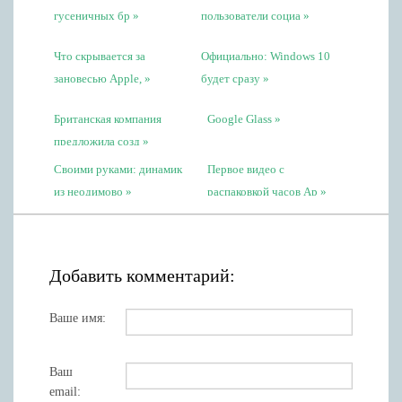
гусеничных бр
пользователи социа
Что скрывается за
Официально: Windows 10
зановесью Apple,
будет сразу
Британская компания
Google Glass
предложила созд
Своими руками: динамик
Первое видео с
из неодимово
распаковкой часов Ap
Добавить комментарий:
Ваше имя:
Ваш
email: