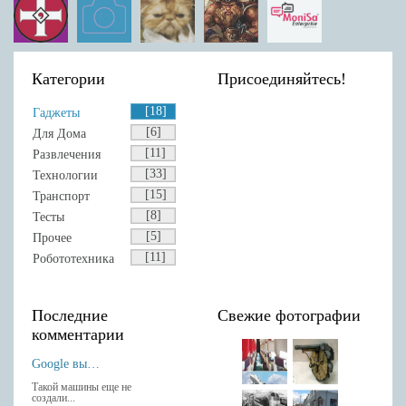
Категории
Присоединяйтесь!
[18]
Гаджеты
[6]
Для Дома
[11]
Развлечения
[33]
Технологии
[15]
Транспорт
[8]
Тесты
[5]
Прочее
[11]
Робототехника
Последние
Свежие фотографии
комментарии
Google выпустила Android-клавиатуру с рукописным вводом.
Такой машины еще не
создали...