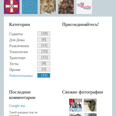
Категории
Присоединяйтесь!
[18]
Гаджеты
[6]
Для Дома
[11]
Развлечения
[33]
Технологии
[15]
Транспорт
[8]
Тесты
[5]
Прочее
[11]
Робототехника
Последние
Свежие фотографии
комментарии
Google выпустила Android-клавиатуру с рукописным вводом.
Такой машины еще не
создали...