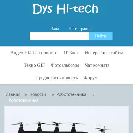
Вход
Регистрация
Видео Hi-Tech новости
IT Блог
Интересные сайты
Гаджеты
Аксессуары
Видео
Техно GIF
Фотоальбомы
Чат комната
Для Дома
Интересно
Интересно
Техника
Предложить новость
Форум
Развлечения
ИнтернетСМИ
Интернет сервисы
Физика
Тесты
Кибератаки
Музыка
Химия
Технологии
Оружие
Путешествия
Главная
»
Новости
»
Робототехника
»
Робототехника
Транспорт
Роботехника
Полезное
Роботехника
Сайты
Развлечения
Прочее
Статистика
Релаксация
Технологии
Самообразование
Транспорт
Часы