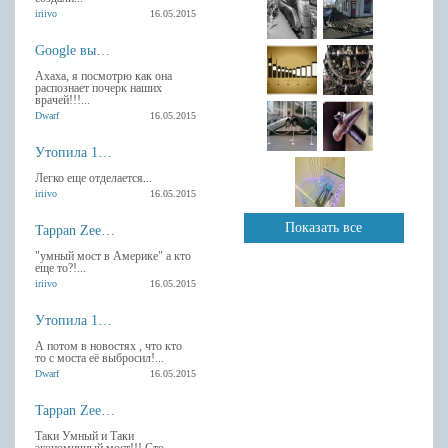
iriivo
16.05.2015
Google выпустила Android-клавиатуру с рукописным вводом.
Ахаха, я посмотрю как она
распознает почерк наших
врачей!!!...
Dwarf
16.05.2015
Утопила 13 гаджетов Apple
Легко еще отделается...
iriivo
16.05.2015
Показать все
Tappan Zee умный мост в Америке
"умный мост в Америке" а кто
еще то?!...
iriivo
16.05.2015
Утопила 13 гаджетов Apple
А потом в новостях , что кто
то с моста её выбросил!...
Dwarf
16.05.2015
Tappan Zee умный мост в Америке
Таки Умный и Таки
экономичный мост!!! Сто