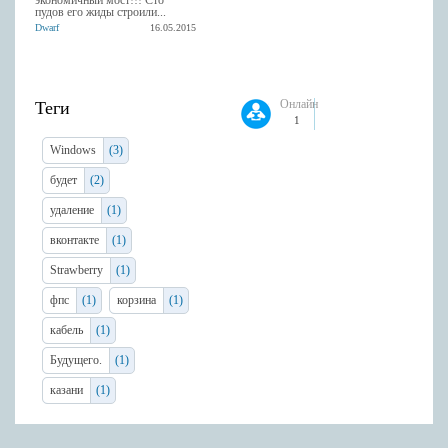
пудов его жиды строили...
Dwarf
16.05.2015
Онлайн
Теги
1
Windows
(3)
будет
(2)
удаление
(1)
вконтакте
(1)
Strawberry
(1)
фпс
(1)
корзина
(1)
кабель
(1)
Будущего.
(1)
казани
(1)