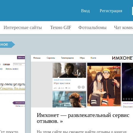
Вход
Регистрация
Интересные сайты
Техно GIF
Фотоальбомы
Чат комн
ры
Видео
Техника
зное
о
Интересно
Физика
тСМИ
Интернет сервисы
Химия
ки
Музыка
Путешествия
ика
Полезное
Развлечения
а
Релаксация
ии
Самообразование
т
Часы
Имхонет — развлекательный сервис
отзывов.
Тут просто
На этом сайте вы сможете найти отзывы о книгах,