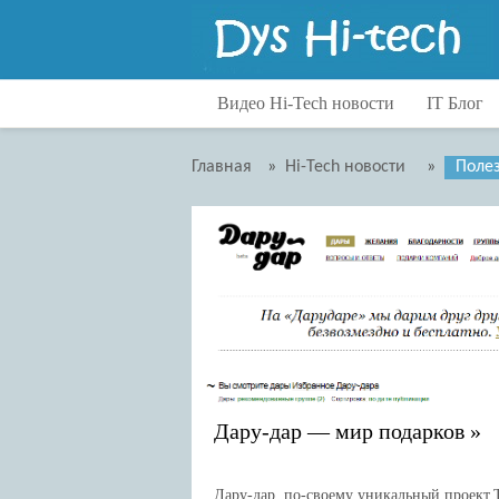
Видео Hi-Tech новости
IT Блог
Гаджеты
Аксессуа
Главная
»
Hi-Tech новости
»
Поле
Для Дома
Интересн
Развлечения
Интерне
Тесты
Киберата
Технологии
Оружие
Транспорт
Роботехн
Роботехника
Сайты
Прочее
Статистик
Технолог
Транспор
Дару-дар — мир подарков
Дару-дар по-своему уникальный проект.