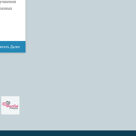
лучшения
разных
итать Далее