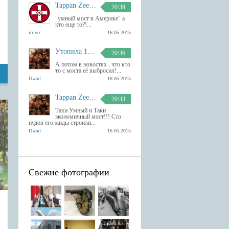
Tappan Zee умный мост в Америке
20:39
"умный мост в Америке" а
кто еще то?!...
iriivo
16.05.2015
Утопила 13 гаджетов Apple
20:36
А потом в новостях , что кто
то с моста её выбросил!...
Dwarf
16.05.2015
Tappan Zee умный мост в Америке
20:33
Таки Умный и Таки
экономичный мост!!! Сто
пудов его жиды строили...
Dwarf
16.05.2015
Свежие фотографии