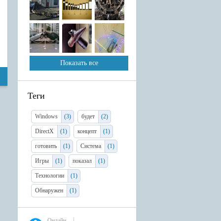
Показать все
Теги
Windows
(3)
будет
(2)
DirectX
(1)
концепт
(1)
готовить
(1)
Система
(1)
Игры
(1)
показал
(1)
Технологии
(1)
Обнаружен
(1)
Онлайн