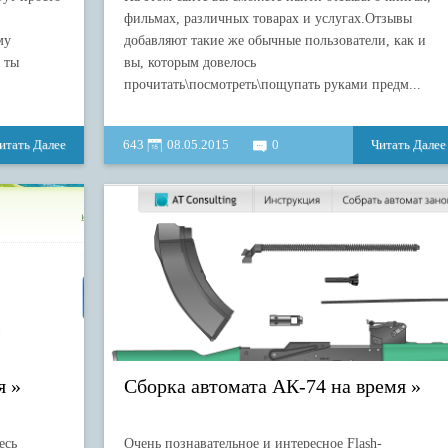
фильмах, различных товарах и услугах.Отзывы
му
добавляют такие же обычные пользователи, как и
 ты
вы, которым довелось
прочитать\посмотреть\пощупать руками предм...
итать Далее
643
08.05.2015
0
Читать Далее
я
Сборка автомата АК-74 на время
есь
Очень познавательное и интересное Flash-