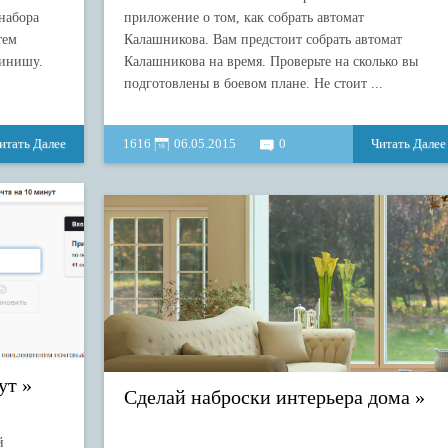
набора
приложение о том, как собрать автомат
тем
Калашникова. Вам предстоит собрать автомат
финишу.
Калашникова на время. Проверьте на сколько вы
подготовлены в боевом плане. Не стоит ...
итать Далее
1616
06.05.2015
0
Читать Далее
ут
Сделай наброски интерьера дома
й