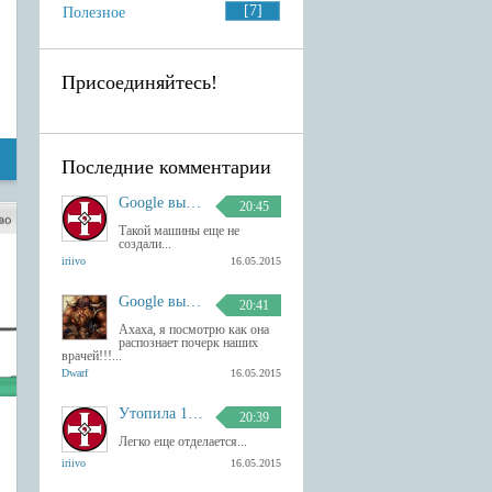
[7]
Полезное
Присоединяйтесь!
Последние комментарии
Google выпустила Android-клавиатуру с рукописным вводом.
20:45
Такой машины еще не
создали...
iriivo
16.05.2015
Google выпустила Android-клавиатуру с рукописным вводом.
20:41
Ахаха, я посмотрю как она
распознает почерк наших
врачей!!!...
Dwarf
16.05.2015
Утопила 13 гаджетов Apple
20:39
Легко еще отделается...
iriivo
16.05.2015