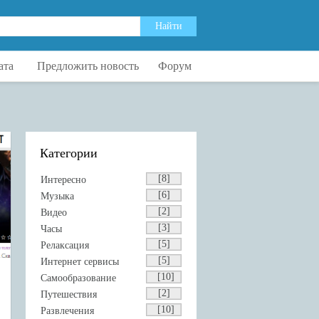
ата
Предложить новость
Форум
Категории
[8]
Интересно
[6]
Музыка
[2]
Видео
[3]
Часы
[5]
Релаксация
[5]
Интернет сервисы
[10]
Самообразование
[2]
Путешествия
[10]
Развлечения