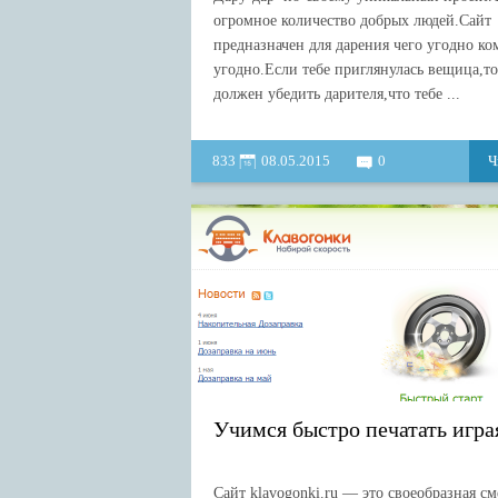
огромное количество добрых людей.Сайт
предназначен для дарения чего угодно ко
угодно.Если тебе приглянулась вещица,то
должен убедить дарителя,что тебе ...
833
08.05.2015
0
Ч
Учимся быстро печатать игра
Сайт klavogonki.ru — это своеобразная см