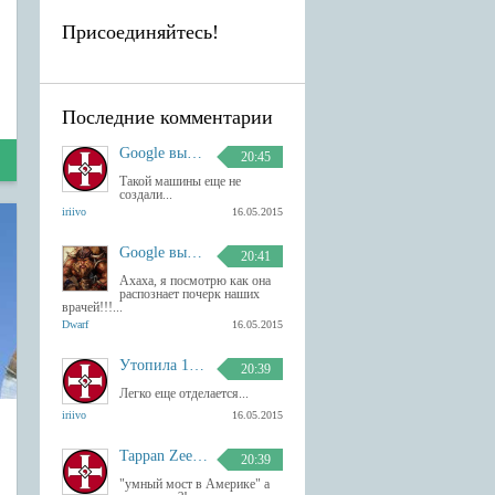
Присоединяйтесь!
Последние комментарии
Google выпустила Android-клавиатуру с рукописным вводом.
20:45
Такой машины еще не
создали...
iriivo
16.05.2015
Google выпустила Android-клавиатуру с рукописным вводом.
20:41
Ахаха, я посмотрю как она
распознает почерк наших
врачей!!!...
Dwarf
16.05.2015
Утопила 13 гаджетов Apple
20:39
Легко еще отделается...
iriivo
16.05.2015
Tappan Zee умный мост в Америке
20:39
"умный мост в Америке" а