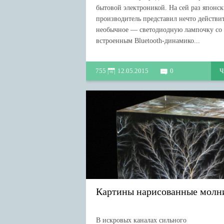
бытовой электроникой. На сей раз японс
производитель представил нечто действи
необычное — светодиодную лампочку со
встроенным Bluetooth-динамико...
755
12.05.2015
0
Ч
Картины нарисованные молн
В искровых каналах сильного