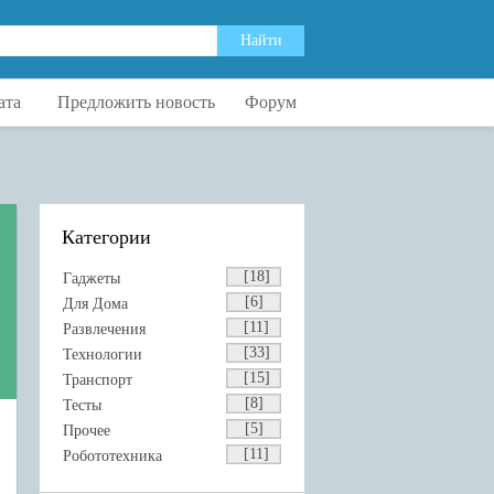
ата
Предложить новость
Форум
Категории
[18]
Гаджеты
[6]
Для Дома
[11]
Развлечения
[33]
Технологии
[15]
Транспорт
[8]
Тесты
[5]
Прочее
[11]
Робототехника