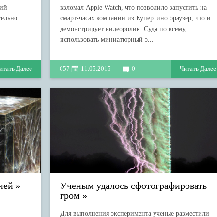
кий
взломал Apple Watch, что позволило запустить на
тельно
смарт-часах компании из Купертино браузер, что и
демонстрирует видеоролик. Судя по всему,
использовать миниатюрный э...
итать Далее
657
11.05.2015
0
Читать Далее
ией
Ученым удалось сфотографировать
гром
Для выполнения эксперимента ученые разместили