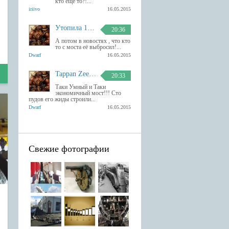
кто еще то?!...
iriivo
16.05.2015
Утопила 13 гаджетов Apple
20:36
А потом в новостях , что кто
то с моста её выбросил!...
Dwarf
16.05.2015
Tappan Zee умный мост в Америке
20:33
Таки Умный и Таки
экономичный мост!!! Сто
пудов его жиды строили...
Dwarf
16.05.2015
Свежие фотографии