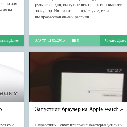
ериала для
руль, очевидно, вы тут же остановитесь и вызовете
а не на
эвакуатор. Но только не в том случае, если
вы профессиональный раллийн...
итать Далее
670
12.05.2015
0
Читать Далее
о
Запустили браузер на Apple Watch
ровать с
Разработчик Comex приложил некоторые усилия и