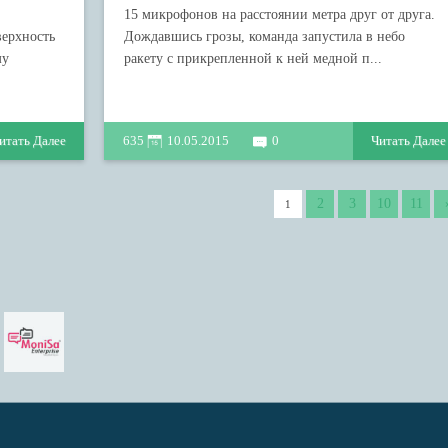
15 микрофонов на расстоянии метра друг от друга.
верхность
Дождавшись грозы, команда запустила в небо
му
ракету с прикрепленной к ней медной п...
итать Далее
635
10.05.2015
0
Читать Далее
2
3
10
11
1