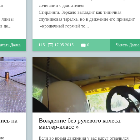
ся
сочетании с двигателем
Стирлинга. Зеркало выглядит как типичная
м линзы
спутниковая тарелка, но в движение его приводит
 де...
«крошечный горячей то...
итать Далее
1151
17.05.2015
0
Читать Далее
ись на
Вождение без рулевого колеса:
мастер-класс
кие
Если во время движения у вас вдруг отвалился