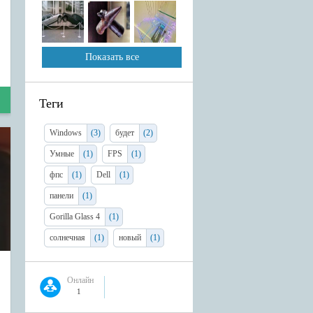
Показать все
Теги
Windows
(3)
будет
(2)
Умные
(1)
FPS
(1)
фпс
(1)
Dell
(1)
панели
(1)
Gorilla Glass 4
(1)
солнечная
(1)
новый
(1)
Онлайн
1