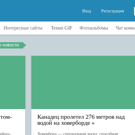
Вход
Регистрация
Интересные сайты
Техно GIF
Фотоальбомы
Чат комн
ры
Видео
Техника
о новости
о
Интересно
Физика
тСМИ
Интернет сервисы
Химия
ки
Музыка
Путешествия
ика
Полезное
Развлечения
а
Релаксация
ии
Самообразование
т
Часы
етом-
Канадец пролетел 276 метров над
водой на ховерборде
рийно-
Ховерборд — специальная доска, способная