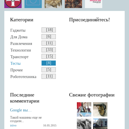
Категории
Присоединяйтесь!
[18]
Гаджеты
[6]
Для Дома
[11]
Развлечения
[33]
Технологии
[15]
Транспорт
[8]
Тесты
[5]
Прочее
[11]
Робототехника
Последние
Свежие фотографии
комментарии
Google выпустила Android-клавиатуру с рукописным вводом.
Такой машины еще не
создали...
iriivo
16.05.2015