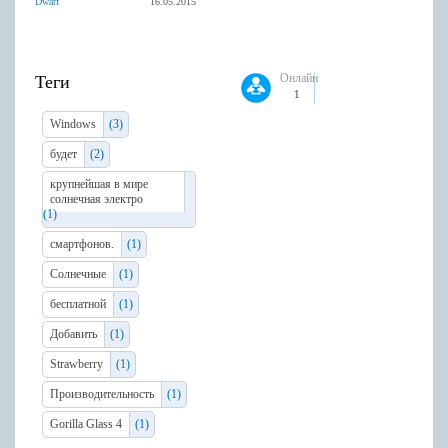
Dwarf
16.05.2015
Онлайн
Теги
1
Windows
(3)
будет
(2)
крупнейшая в мире
солнечная электро
(1)
смартфонов.
(1)
Солнечные
(1)
бесплатной
(1)
Добавить
(1)
Strawberry
(1)
Производительность
(1)
Gorilla Glass 4
(1)