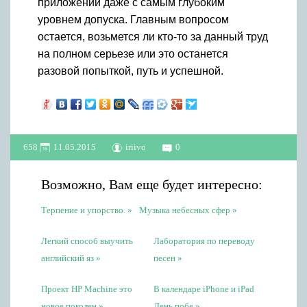
приложений даже с самым глубоким
уровнем допуска. Главным вопросом
остается, возьмется ли кто-то за данный труд
на полном серьезе или это останется
разовой попыткой, путь и успешной.
658
11.05.2015
iriivo
0
Возможно, Вам еще будет интересно:
Терпение и упорство.
Музыка небесных сфер
Легкий способ выучить
Лаборатория по переводу
английский яз
песен
Проект HP Machine это
В календаре iPhone и iPad
новое поколен
День побе