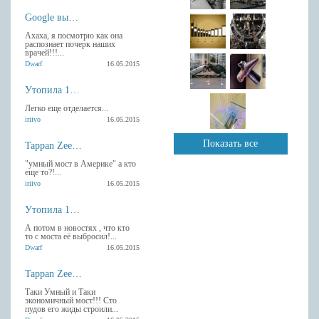
Google выпустила Android-клавиатуру с рукописным вводом.
Ахаха, я посмотрю как она
распознает почерк наших
врачей!!!...
Dwarf
16.05.2015
Утопила 13 гаджетов Apple
Легко еще отделается...
iriivo
16.05.2015
Показать все
Tappan Zee умный мост в Америке
"умный мост в Америке" а кто
еще то?!...
iriivo
16.05.2015
Утопила 13 гаджетов Apple
А потом в новостях , что кто
то с моста её выбросил!...
Dwarf
16.05.2015
Tappan Zee умный мост в Америке
Таки Умный и Таки
экономичный мост!!! Сто
пудов его жиды строили...