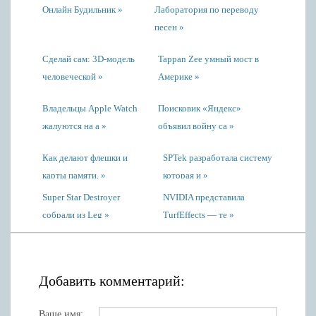
Онлайн Будильник
Лаборатория по переводу
песен
Сделай сам: 3D-модель
Tappan Zee умный мост в
человеческой
Америке
Владельцы Apple Watch
Поисковик «Яндекс»
жалуются на а
объявил войну са
Как делают флешки и
SPTek разработала систему
карты памяти.
которая и
Super Star Destroyer
NVIDIA представила
собрали из Leg
TurfEffects — те
Добавить комментарий:
Ваше имя: