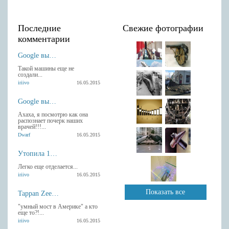
Последние
Свежие фотографии
комментарии
Google выпустила Android-клавиатуру с рукописным вводом.
Такой машины еще не
создали...
iriivo
16.05.2015
Google выпустила Android-клавиатуру с рукописным вводом.
Ахаха, я посмотрю как она
распознает почерк наших
врачей!!!...
Dwarf
16.05.2015
Утопила 13 гаджетов Apple
Легко еще отделается...
iriivo
16.05.2015
Показать все
Tappan Zee умный мост в Америке
"умный мост в Америке" а кто
еще то?!...
iriivo
16.05.2015