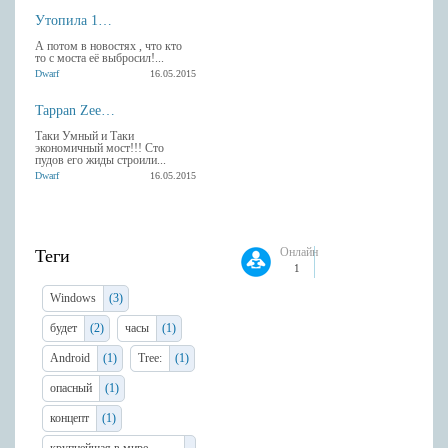
Утопила 13 гаджетов Apple
А потом в новостях , что кто
то с моста её выбросил!...
Dwarf
16.05.2015
Tappan Zee умный мост в Америке
Таки Умный и Таки
экономичный мост!!! Сто
пудов его жиды строили...
Dwarf
16.05.2015
Онлайн
Теги
1
Windows
(3)
будет
(2)
часы
(1)
Android
(1)
Tree:
(1)
опасный
(1)
концепт
(1)